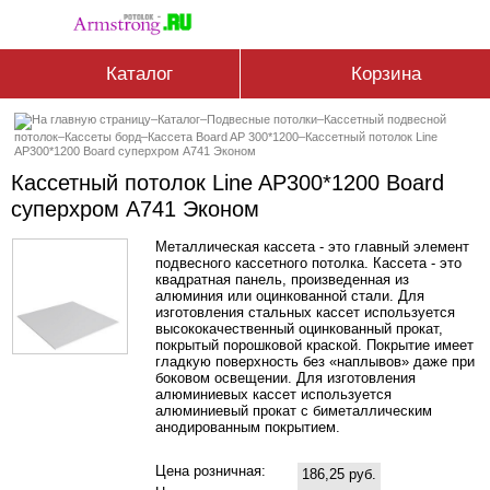
Каталог
Корзина
–
Каталог
–
Подвесные потолки
–
Кассетный подвесной
потолок
–
Кассеты борд
–
Кассетa Board AP 300*1200
–
Кассетный потолок Line
AP300*1200 Board суперхром А741 Эконом
Кассетный потолок Line AP300*1200 Board
суперхром А741 Эконом
Металлическая кассета - это главный элемент
подвесного кассетного потолка. Кассета - это
квадратная панель, произведенная из
алюминия или оцинкованной стали. Для
изготовления стальных кассет используется
высококачественный оцинкованный прокат,
покрытый порошковой краской. Покрытие имеет
гладкую поверхность без «наплывов» даже при
боковом освещении. Для изготовления
алюминиевых кассет используется
алюминиевый прокат с биметаллическим
анодированным покрытием.
Цена розничная:
186,25 руб.