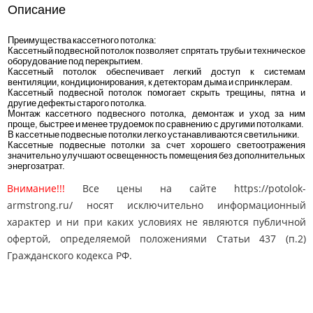
Описание
Преимущества кассетного потолка:
Кассетный подвесной потолок позволяет спрятать трубы и техническое
оборудование под перекрытием.
Кассетный потолок обеспечивает легкий доступ к системам
вентиляции, кондиционирования, к детекторам дыма и спринклерам.
Кассетный подвесной потолок помогает скрыть трещины, пятна и
другие дефекты старого потолка.
Монтаж кассетного подвесного потолка, демонтаж и уход за ним
проще, быстрее и менее трудоемок по сравнению с другими потолками.
В кассетные подвесные потолки легко устанавливаются светильники.
Кассетные подвесные потолки за счет хорошего светоотражения
значительно улучшают освещенность помещения без дополнительных
энергозатрат.
Внимание!!!
Все цены на сайте https://potolok-
armstrong.ru/ носят исключительно информационный
характер и ни при каких условиях не являются публичной
офертой, определяемой положениями Статьи 437 (п.2)
Гражданского кодекса РФ.