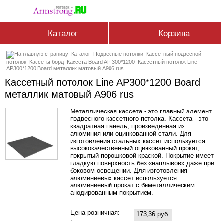
Каталог
Корзина
–
Каталог
–
Подвесные потолки
–
Кассетный подвесной
потолок
–
Кассеты борд
–
Кассетa Board AP 300*1200
–
Кассетный потолок Line
AP300*1200 Board металлик матовый А906 rus
Кассетный потолок Line AP300*1200 Board
металлик матовый А906 rus
Металлическая кассета - это главный элемент
подвесного кассетного потолка. Кассета - это
квадратная панель, произведенная из
алюминия или оцинкованной стали. Для
изготовления стальных кассет используется
высококачественный оцинкованный прокат,
покрытый порошковой краской. Покрытие имеет
гладкую поверхность без «наплывов» даже при
боковом освещении. Для изготовления
алюминиевых кассет используется
алюминиевый прокат с биметаллическим
анодированным покрытием.
Цена розничная:
173,36 руб.