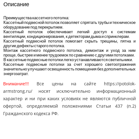
Описание
Преимущества кассетного потолка:
Кассетный подвесной потолок позволяет спрятать трубы и техническое
оборудование под перекрытием.
Кассетный потолок обеспечивает легкий доступ к системам
вентиляции, кондиционирования, к детекторам дыма и спринклерам.
Кассетный подвесной потолок помогает скрыть трещины, пятна и
другие дефекты старого потолка.
Монтаж кассетного подвесного потолка, демонтаж и уход за ним
проще, быстрее и менее трудоемок по сравнению с другими потолками.
В кассетные подвесные потолки легко устанавливаются светильники.
Кассетные подвесные потолки за счет хорошего светоотражения
значительно улучшают освещенность помещения без дополнительных
энергозатрат.
Внимание!!!
Все цены на сайте https://potolok-
armstrong.ru/ носят исключительно информационный
характер и ни при каких условиях не являются публичной
офертой, определяемой положениями Статьи 437 (п.2)
Гражданского кодекса РФ.