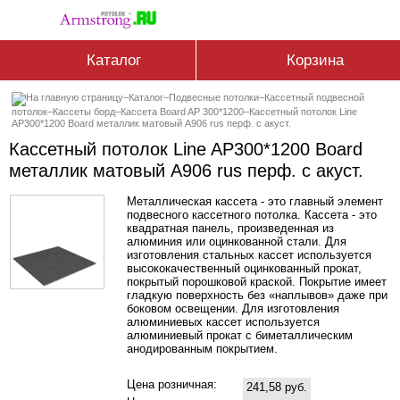
Каталог
Корзина
–
Каталог
–
Подвесные потолки
–
Кассетный подвесной
потолок
–
Кассеты борд
–
Кассетa Board AP 300*1200
–
Кассетный потолок Line
AP300*1200 Board металлик матовый А906 rus перф. с акуст.
Кассетный потолок Line AP300*1200 Board
металлик матовый А906 rus перф. с акуст.
Металлическая кассета - это главный элемент
подвесного кассетного потолка. Кассета - это
квадратная панель, произведенная из
алюминия или оцинкованной стали. Для
изготовления стальных кассет используется
высококачественный оцинкованный прокат,
покрытый порошковой краской. Покрытие имеет
гладкую поверхность без «наплывов» даже при
боковом освещении. Для изготовления
алюминиевых кассет используется
алюминиевый прокат с биметаллическим
анодированным покрытием.
Цена розничная:
241,58 руб.