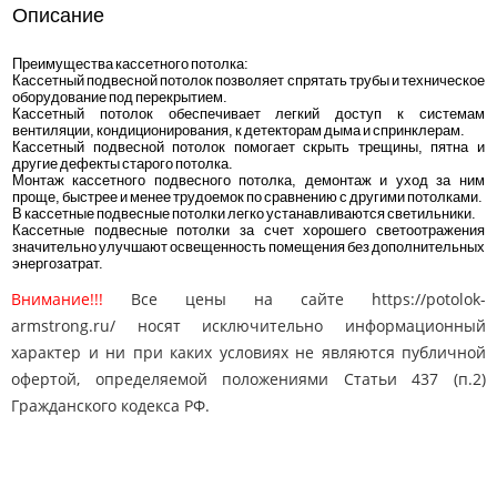
Описание
Преимущества кассетного потолка:
Кассетный подвесной потолок позволяет спрятать трубы и техническое
оборудование под перекрытием.
Кассетный потолок обеспечивает легкий доступ к системам
вентиляции, кондиционирования, к детекторам дыма и спринклерам.
Кассетный подвесной потолок помогает скрыть трещины, пятна и
другие дефекты старого потолка.
Монтаж кассетного подвесного потолка, демонтаж и уход за ним
проще, быстрее и менее трудоемок по сравнению с другими потолками.
В кассетные подвесные потолки легко устанавливаются светильники.
Кассетные подвесные потолки за счет хорошего светоотражения
значительно улучшают освещенность помещения без дополнительных
энергозатрат.
Внимание!!!
Все цены на сайте https://potolok-
armstrong.ru/ носят исключительно информационный
характер и ни при каких условиях не являются публичной
офертой, определяемой положениями Статьи 437 (п.2)
Гражданского кодекса РФ.