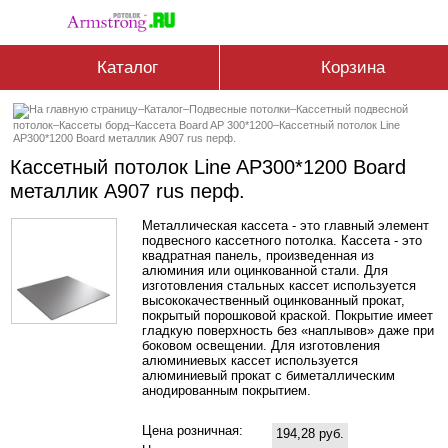
Каталог
Корзина
–
Каталог
–
Подвесные потолки
–
Кассетный подвесной
потолок
–
Кассеты борд
–
Кассетa Board AP 300*1200
–
Кассетный потолок Line
AP300*1200 Board металлик А907 rus перф.
Кассетный потолок Line AP300*1200 Board
металлик А907 rus перф.
Металлическая кассета - это главный элемент
подвесного кассетного потолка. Кассета - это
квадратная панель, произведенная из
алюминия или оцинкованной стали. Для
изготовления стальных кассет используется
высококачественный оцинкованный прокат,
покрытый порошковой краской. Покрытие имеет
гладкую поверхность без «наплывов» даже при
боковом освещении. Для изготовления
алюминиевых кассет используется
алюминиевый прокат с биметаллическим
анодированным покрытием.
Цена розничная:
194,28 руб.