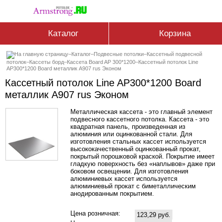
Каталог
Корзина
–
Каталог
–
Подвесные потолки
–
Кассетный подвесной
потолок
–
Кассеты борд
–
Кассетa Board AP 300*1200
–
Кассетный потолок Line
AP300*1200 Board металлик А907 rus Эконом
Кассетный потолок Line AP300*1200 Board
металлик А907 rus Эконом
Металлическая кассета - это главный элемент
подвесного кассетного потолка. Кассета - это
квадратная панель, произведенная из
алюминия или оцинкованной стали. Для
изготовления стальных кассет используется
высококачественный оцинкованный прокат,
покрытый порошковой краской. Покрытие имеет
гладкую поверхность без «наплывов» даже при
боковом освещении. Для изготовления
алюминиевых кассет используется
алюминиевый прокат с биметаллическим
анодированным покрытием.
Цена розничная:
123,29 руб.