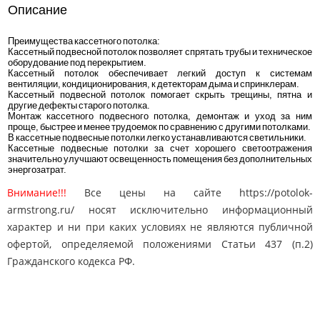
Описание
Преимущества кассетного потолка:
Кассетный подвесной потолок позволяет спрятать трубы и техническое
оборудование под перекрытием.
Кассетный потолок обеспечивает легкий доступ к системам
вентиляции, кондиционирования, к детекторам дыма и спринклерам.
Кассетный подвесной потолок помогает скрыть трещины, пятна и
другие дефекты старого потолка.
Монтаж кассетного подвесного потолка, демонтаж и уход за ним
проще, быстрее и менее трудоемок по сравнению с другими потолками.
В кассетные подвесные потолки легко устанавливаются светильники.
Кассетные подвесные потолки за счет хорошего светоотражения
значительно улучшают освещенность помещения без дополнительных
энергозатрат.
Внимание!!!
Все цены на сайте https://potolok-
armstrong.ru/ носят исключительно информационный
характер и ни при каких условиях не являются публичной
офертой, определяемой положениями Статьи 437 (п.2)
Гражданского кодекса РФ.