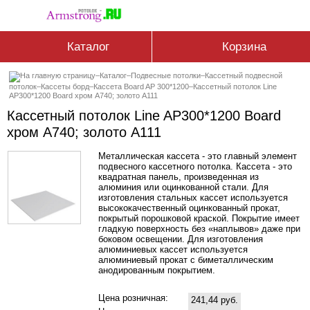
Каталог
Корзина
–
Каталог
–
Подвесные потолки
–
Кассетный подвесной
потолок
–
Кассеты борд
–
Кассетa Board AP 300*1200
–
Кассетный потолок Line
AP300*1200 Board хром А740; золото А111
Кассетный потолок Line AP300*1200 Board
хром А740; золото А111
Металлическая кассета - это главный элемент
подвесного кассетного потолка. Кассета - это
квадратная панель, произведенная из
алюминия или оцинкованной стали. Для
изготовления стальных кассет используется
высококачественный оцинкованный прокат,
покрытый порошковой краской. Покрытие имеет
гладкую поверхность без «наплывов» даже при
боковом освещении. Для изготовления
алюминиевых кассет используется
алюминиевый прокат с биметаллическим
анодированным покрытием.
Цена розничная:
241,44 руб.