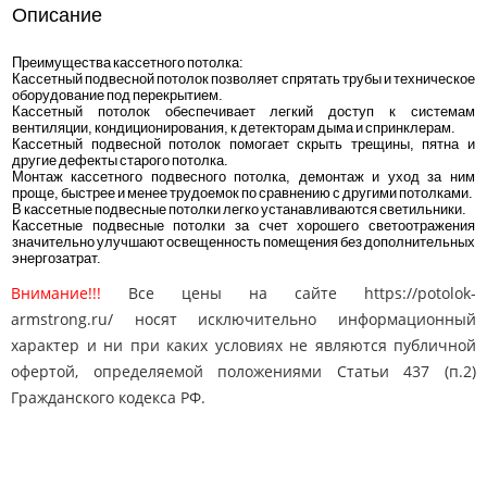
Описание
Преимущества кассетного потолка:
Кассетный подвесной потолок позволяет спрятать трубы и техническое
оборудование под перекрытием.
Кассетный потолок обеспечивает легкий доступ к системам
вентиляции, кондиционирования, к детекторам дыма и спринклерам.
Кассетный подвесной потолок помогает скрыть трещины, пятна и
другие дефекты старого потолка.
Монтаж кассетного подвесного потолка, демонтаж и уход за ним
проще, быстрее и менее трудоемок по сравнению с другими потолками.
В кассетные подвесные потолки легко устанавливаются светильники.
Кассетные подвесные потолки за счет хорошего светоотражения
значительно улучшают освещенность помещения без дополнительных
энергозатрат.
Внимание!!!
Все цены на сайте https://potolok-
armstrong.ru/ носят исключительно информационный
характер и ни при каких условиях не являются публичной
офертой, определяемой положениями Статьи 437 (п.2)
Гражданского кодекса РФ.