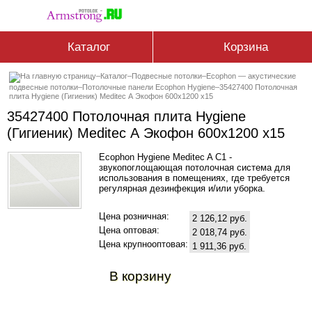
Каталог
Корзина
–
Каталог
–
Подвесные потолки
–
Ecophon — акустические
подвесные потолки
–
Потолочные панели Ecophon Hygiene
–
35427400 Потолочная
плита Hygiene (Гигиеник) Meditec А Экофон 600x1200 x15
35427400 Потолочная плита Hygiene
(Гигиеник) Meditec А Экофон 600x1200 x15
Ecophon Hygiene Meditec A C1 -
звукопоглощающая потолочная система для
использования в помещениях, где требуется
регулярная дезинфекция и/или уборка.
Цена розничная:
2 126,12 руб.
Цена оптовая:
2 018,74 руб.
Цена крупнооптовая:
1 911,36 руб.
В корзину