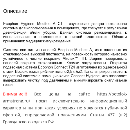
Описание
Ecophon Hygiene Meditec A C1 - звукопоглощающая потолочная
система для использования в помещениях, где требуется регулярная
дезинфекция и/или уборка. Данная система рекомендована к
использованию в помещениях с низкой влажностью. Области
применения: медицинские учреждения.
Система состоит из панелей Ecophon Meditec A, изготовленных из
стекловолокна высокой плотности, на поверхность которого нанесено
устойчивое к чистке покрытие Akutex™ TH. Задняя поверхность
панелей покрыта стеклотканью. Кромки загрунтованы. Открытая
подвесная система Ecophon Connect T24 изготовлена из оцинкованной
стали. Вес системы приблизительно 2,5 кг/м2. Панели прикрепляются к
подвесной системе с помощью клипс Connect Hygiene, что позволяет
выдерживать чистку под давлением и минимизировать скапливание
грязи.
Внимание!!!
Все цены на сайте https://potolok-
armstrong.ru/ носят исключительно информационный
характер и ни при каких условиях не являются публичной
офертой, определяемой положениями Статьи 437 (п.2)
Гражданского кодекса РФ.