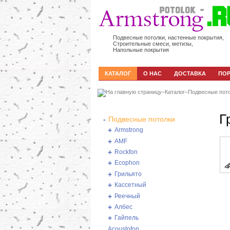
Подвесные потолки, настенные покрытия,
Строительные смеси, метизы,
Напольные покрытия
КАТАЛОГ
О НАС
ДОСТАВКА
ПО
–
Каталог
–
Подвесные пот
Г
-
Подвесные потолки
+
Armstrong
+
AMF
+
Rockfon
+
Ecophon
+
Грильято
+
Кассетный
+
Реечный
+
Албес
+
Гайпель
Acoustofon