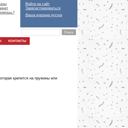
казы
Войти на сайт
бинет
Зарегистрироваться
помощь?
Ваша корзина пуста
Ы
КОНТАКТЫ
которая крепится на пружины или