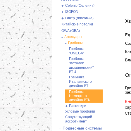
+
Celenit (Селенит)
+
ISOFON
+
Гинтр (гипсовые)
Ха
Китайские потолки
OWA (ОВА)
Ед.
-
Аксесуары
-
Гребенки
Со
Гребенка
Ка
"OMEGA"
Гребенка
Вл
"потолок
дизайнерский"
ВТ-4
О
Гребенка
Итальянского
дизайна BT
Гр
Гребенка
зак
Немецкого
дизайна ВТN
Вн
+
Раскладки
ха
Угловые профили
Ст
Сопутствующий
ассортимент
+
Подвесные системы