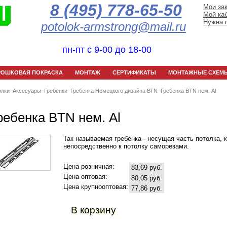
8 (495) 778-65-50
Мои за
Мой ка
Нужна 
potolok-armstrong@mail.ru
пн-пт с 9-00 до 18-00
РОШКОВАЯ ПОКРАСКА
МОНТАЖ
СЕРТИФИКАТЫ
МОНТАЖНЫЕ СХЕМ
олки
–
Аксесуары
–
Гребенки
–
Гребенка Немецкого дизайна ВТN
–
Гребенка BTN нем. Al
ребенка BTN нем. Al
Так называемая гребенка - несущая часть потолка, 
непосредственно к потолку саморезами.
Цена розничная:
83,69 руб.
Цена оптовая:
80,05 руб.
Цена крупнооптовая:
77,86 руб.
В корзину