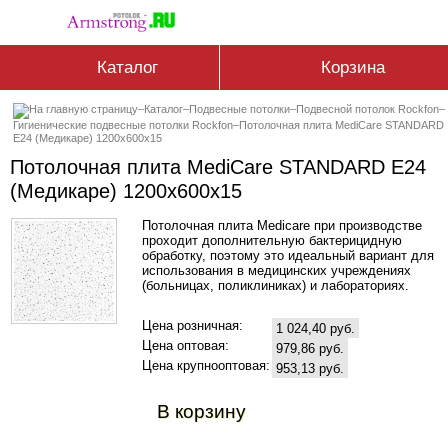
Каталог
Корзина
–
Каталог
–
Подвесные потолки
–
Подвесной потолок Rockfon
–
Гигиенические подвесные потолки Rockfon
–
Потолочная плита MediCare STANDARD
E24 (Медикаре) 1200x600x15
Потолочная плита MediCare STANDARD E24
(Медикаре) 1200x600x15
Потолочная плита Medicare при производстве
проходит дополнительную бактерицидную
обработку, поэтому это идеальный вариант для
использования в медицинских учреждениях
(больницах, поликлиниках) и лабораториях.
Цена розничная:
1 024,40 руб.
Цена оптовая:
979,86 руб.
Цена крупнооптовая:
953,13 руб.
В корзину