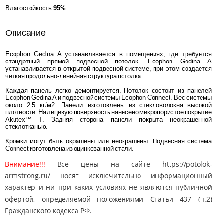
Влагостойкость
95%
Описание
Ecophon Gedina A устанавливается в помещениях, где требуется
стандртный прямой подвесной потолок. Ecophon Gedina A
устанавливается в открытой подвесной системе, при этом создается
четкая продольно-линейная структура потолка.
Каждая панель легко демонтируется. Потолок состоит из панелей
Ecophon Gedina A и подвесной системы Ecophon Connect. Вес системы
около 2,5 кг/м2. Панели изготовлены из стекловолокна высокой
плотности. На лицевую поверхность нанесено микропористое покрытие
Akutex™ T. Задняя сторона панели покрыта неокрашенной
стеклотканью.
Кромки могут быть окрашены или неокрашены. Подвесная система
Connect изготовлена из оцинкованной стали.
Внимание!!!
Все цены на сайте https://potolok-
armstrong.ru/ носят исключительно информационный
характер и ни при каких условиях не являются публичной
офертой, определяемой положениями Статьи 437 (п.2)
Гражданского кодекса РФ.