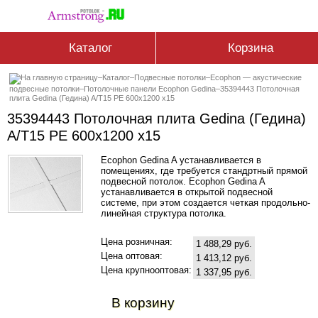
Каталог
Корзина
–
Каталог
–
Подвесные потолки
–
Ecophon — акустические
подвесные потолки
–
Потолочные панели Ecophon Gedina
–
35394443 Потолочная
плита Gedina (Гедина) A/T15 PE 600x1200 x15
35394443 Потолочная плита Gedina (Гедина)
A/T15 PE 600x1200 x15
Ecophon Gedina A устанавливается в
помещениях, где требуется стандртный прямой
подвесной потолок. Ecophon Gedina A
устанавливается в открытой подвесной
системе, при этом создается четкая продольно-
линейная структура потолка.
Цена розничная:
1 488,29 руб.
Цена оптовая:
1 413,12 руб.
Цена крупнооптовая:
1 337,95 руб.
В корзину