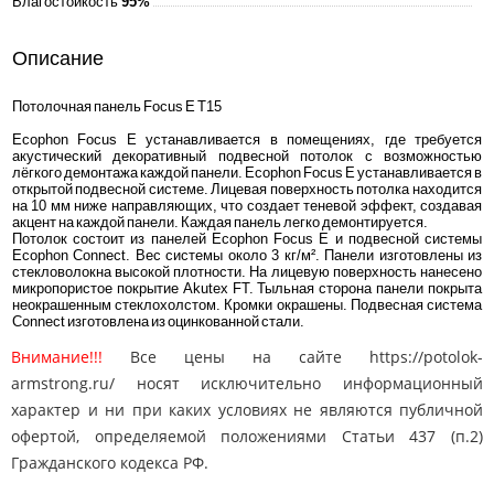
Влагостойкость
95%
Описание
Потолочная панель Focus E T15
Ecophon Focus E устанавливается в помещениях, где требуется
акустический декоративный подвесной потолок с возможностью
лёгкого демонтажа каждой панели. Ecophon Focus E устанавливается в
открытой подвесной системе. Лицевая поверхность потолка находится
на 10 мм ниже направляющих, что создает теневой эффект, создавая
акцент на каждой панели. Каждая панель легко демонтируется.
Потолок состоит из панелей Ecophon Focus Е и подвесной системы
Ecophon Connect. Вес системы около 3 кг/м². Панели изготовлены из
стекловолокна высокой плотности. На лицевую поверхность нанесено
микропористое покрытие Akutex FT. Тыльная сторона панели покрыта
неокрашенным стеклохолстом. Кромки окрашены. Подвесная система
Connect изготовлена из оцинкованной стали.
Внимание!!!
Все цены на сайте https://potolok-
armstrong.ru/ носят исключительно информационный
характер и ни при каких условиях не являются публичной
офертой, определяемой положениями Статьи 437 (п.2)
Гражданского кодекса РФ.