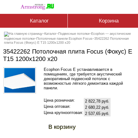
Каталог
Корзина
–
Каталог
–
Подвесные потолки
–
Ecophon — акустические
подвесные потолки
–
Потолочные панели Ecophon Focus
–
35422262 Потолочная
плита Focus (Фокус) E T15 1200x1200 x20
35422262 Потолочная плита Focus (Фокус) E
T15 1200x1200 x20
Ecophon Focus E устанавливается в
помещениях, где требуется акустический
декоративный подвесной потолок с
возможностью лёгкого демонтажа каждой
панели.
Цена розничная:
2 822,78 руб.
Цена оптовая:
2 680,22 руб.
Цена крупнооптовая:
2 537,65 руб.
В корзину