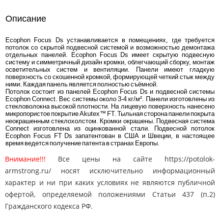
Описание
Ecophon Focus Ds устанавливается в помещениях, где требуется
потолок со скрытой подвесной системой и возможностью демонтажа
отдельных панелей. Ecophon Focus Ds имеет скрытую подвесную
систему и симметричный дизайн кромки, облегчающий сборку, монтаж
осветительных систем и вентиляции. Панели имеют гладкую
поверхность со скошенной кромкой, формирующей четкий стык между
ними. Каждая панель является полностью съёмной.
Потолок состоит из панелей Ecophon Focus Ds и подвесной системы
Ecophon Connect. Вес системы около 3-4 кг/м². Панели изготовлены из
стекловолокна высокой плотности. На лицевую поверхность нанесено
микропористое покрытие Akutex™ FT. Тыльная сторона панели покрыта
неокрашенным стеклохолстом. Кромки окрашены. Подвесная система
Connect изготовлена из оцинкованной стали. Подвесной потолок
Ecophon Focus FT Ds запатентован в США и Швеции, в настоящее
время ведется получение патента в странах Европы.
Внимание!!!
Все цены на сайте https://potolok-
armstrong.ru/ носят исключительно информационный
характер и ни при каких условиях не являются публичной
офертой, определяемой положениями Статьи 437 (п.2)
Гражданского кодекса РФ.