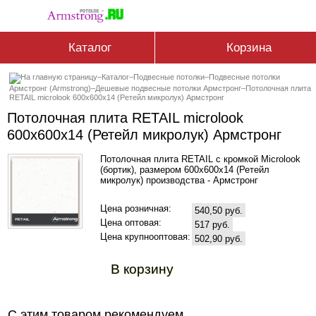
Каталог
Корзина
–
Каталог
–
Подвесные потолки
–
Подвесные потолки
Армстронг (Armstrong)
–
Дешевые подвесные потолки Армстронг
–
Потолочная плита
RETAIL microlook 600x600x14 (Ретейл микролук) Армстронг
Потолочная плита RETAIL microlook
600x600x14 (Ретейл микролук) Армстронг
Потолочная плита RETAIL с кромкой Microlook
(бортик), размером 600x600x14 (Ретейл
микролук) производства - Армстронг
Цена розничная:
540,50 руб.
Цена оптовая:
517 руб.
Цена крупнооптовая:
502,90 руб.
В корзину
С этим товаром рекомендуем