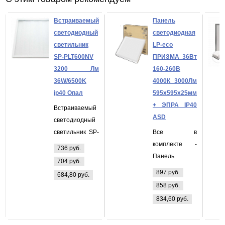
Встраиваемый
Панель
светодиодный
светодиодная
светильник
LP-eco
SP-PLT600NV
ПРИЗМА 36Вт
3200 Лм
160-260В
36W/6500K
4000К 3000Лм
ip40 Опал
595х595х25мм
+ ЭПРА IP40
Встраиваемый
ASD
светодиодный
светильник SP-
Все в
PLT600NV 3200
комплекте -
736 руб.
Лм 36W/6500K
Панель
704 руб.
ip40 Опал
светодиодная
897 руб.
684,80 руб.
LP-eco
858 руб.
ПРИЗМА 36Вт
834,60 руб.
160-260В
4000К 3000Лм