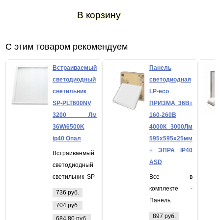
В корзину
С этим товаром рекомендуем
Встраиваемый
Панель
светодиодный
светодиодная
светильник
LP-eco
SP-PLT600NV
ПРИЗМА 36Вт
3200 Лм
160-260В
36W/6500K
4000К 3000Лм
ip40 Опал
595х595х25мм
+ ЭПРА IP40
Встраиваемый
ASD
светодиодный
светильник SP-
Все в
PLT600NV 3200
комплекте -
736 руб.
Лм 36W/6500K
Панель
704 руб.
ip40 Опал
светодиодная
897 руб.
684,80 руб.