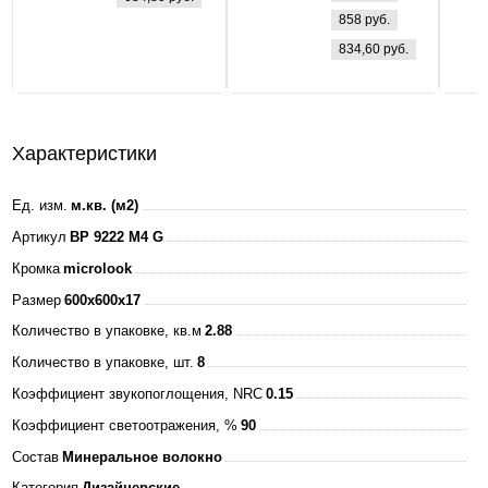
LP-eco
858 руб.
ПРИЗМА 36Вт
834,60 руб.
160-260В
4000К 3000Лм
595х595х25мм
+ ЭПРА БЕЛАЯ
Характеристики
IP40 ASD
Ед. изм.
м.кв. (м2)
Артикул
BP 9222 M4 G
Кромка
microlook
Размер
600x600x17
Количество в упаковке, кв.м
2.88
Количество в упаковке, шт.
8
Коэффициент звукопоглощения, NRC
0.15
Коэффициент светоотражения, %
90
Состав
Минеральное волокно
Категория
Дизайнерские