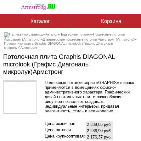
Каталог
Корзина
–
Каталог
–
Подвесные потолки
–
Подвесные потолки
Армстронг (Armstrong)
–
Дизайнерские подвесные потолки Армстронг (Armstrong)
–
Потолочная плита Graphis DIAGONAL microlook (Графис Диагональ
микролук)Армстронг
Потолочная плита Graphis DIAGONAL
microlook (Графис Диагональ
микролук)Армстронг
Подвесные потолки серии «GRAPHIS» широко
применяются в помещениях офисно-
админестративного характера. Графический
дизайн потолочных плит и разнообразие
рисунков позволяют создавать
индивидуальные интерьеры, придавая
элегантность, стиль и великолепие.
Цена розничная:
2 339,05 руб.
Цена оптовая:
2 236,90 руб.
Цена крупнооптовая:
2 176,37 руб.