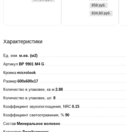
LP-eco
858 руб.
ПРИЗМА 36Вт
834,60 руб.
160-260В
4000К 3000Лм
595х595х25мм
+ ЭПРА БЕЛАЯ
Характеристики
IP40 ASD
Ед. изм.
м.кв. (м2)
Артикул
BP 9901 M4 G
Кромка
microlook
Размер
600x600x17
Количество в упаковке, кв.м
2.88
Количество в упаковке, шт.
8
Коэффициент звукопоглощения, NRC
0.15
Коэффициент светоотражения, %
90
Состав
Минеральное волокно
Категория
Дизайнерские