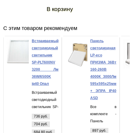
В корзину
С этим товаром рекомендуем
Встраиваемый
Панель
светодиодный
светодиодная
светильник
LP-eco
SP-PLT600NV
ПРИЗМА 36Вт
3200 Лм
160-260В
36W/6500K
4000К 3000Лм
ip40 Опал
595х595х25мм
+ ЭПРА IP40
Встраиваемый
ASD
светодиодный
светильник SP-
Все в
PLT600NV 3200
комплекте -
736 руб.
Лм 36W/6500K
Панель
704 руб.
ip40 Опал
светодиодная
897 руб.
684,80 руб.