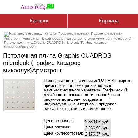
Каталог
Корзина
–
Каталог
–
Подвесные потолки
–
Подвесные потолки
Армстронг (Armstrong)
–
Дизайнерские подвесные потолки Армстронг (Armstrong)
–
Потолочная плита Graphis CUADROS microlook (Графис Квадрос
микролук)Армстронг
Потолочная плита Graphis CUADROS
microlook (Графис Квадрос
микролук)Армстронг
Подвесные потолки серии «GRAPHIS» широко
применяются в помещениях офисно-
админестративного характера. Графический
дизайн потолочных плит и разнообразие
рисунков позволяют создавать
индивидуальные интерьеры, придавая
элегантность, стиль и великолепие.
Цена розничная:
2 339,05 руб.
Цена оптовая:
2 236,90 руб.
Цена крупнооптовая:
2 176,37 руб.