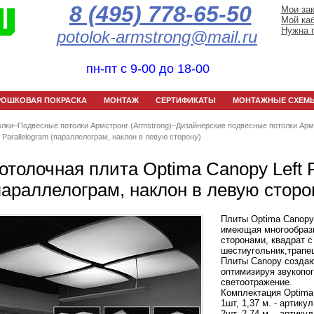
8 (495) 778-65-50
Мои за
Мой ка
Нужна 
potolok-armstrong@mail.ru
пн-пт с 9-00 до 18-00
РОШКОВАЯ ПОКРАСКА
МОНТАЖ
СЕРТИФИКАТЫ
МОНТАЖНЫЕ СХЕМ
олки
–
Подвесные потолки Армстронг (Armstrong)
–
Дизайнерские подвесные потолки Арм
 Parallelogram (параллелограм, наклон в левую сторону)
отолочная плита Optima Canopy Left P
параллелограм, наклон в левую сторо
Плиты Optima Canopy
имеющая многообраз
сторонами, квадрат с
шестиугольник,трапе
Плиты Canopy создаю
оптимизируя звукопо
светоотражение.
Комплектация Optima C
1шт, 1,37 м. - артик
2шт, 2,74 м. - артик