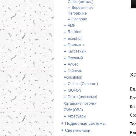
Cellio (металл)
+
Деревянные
Негорючие
+
Cannopy
+
AMF
+
Rockfon
+
Ecophon
+
Грильято
+
Кассетный
+
Реечный
+
Албес
+
Гайпель
Ха
Acoustofon
+
Celenit (Селенит)
Ед.
+
ISOFON
+
Гинтр (гипсовые)
Ра
Китайские потолки
Ко
OWA (ОВА)
Со
+
Аксесуары
+
Подвесные системы
То
+
Светильники
Вл