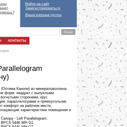
казы
Войти на сайт
бинет
Зарегистрироваться
помощь?
Ваша корзина пуста
Ы
КОНТАКТЫ
стронг
arallelogram
ну)
 (Оптима Канопи) из минераловолокна,
ие форм: квадрат с выпуклыми
 вогнутыми сторонами, круг,
ция, параллелограмм и прямоугольник.
т комфорт на рабочем месте,
глощающие характеристики помещения и
anopy - Left Parallelogram:
ул BPCS 5446 WH G1
ул BPCS 5446 WH G2