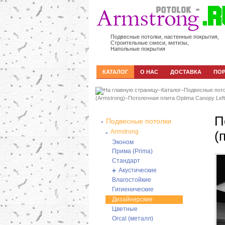
Подвесные потолки, настенные покрытия,
Строительные смеси, метизы,
Напольные покрытия
КАТАЛОГ
О НАС
ДОСТАВКА
ПО
–
Каталог
–
Подвесные пот
(Armstrong)
–
Потолочная плита Optima Canopy Left
П
-
Подвесные потолки
-
Armstrong
(
Эконом
Прима (Prima)
Стандарт
+
Акустические
Влагостойкие
Гигиенические
Дизайнерские
Цветные
Orcal (металл)