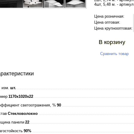
4шт, 5,48 м. - артик
Цена розничная:
Цена оптовая:
Цена крупнооптовая:
В корзину
Сравнить товар
рактеристики
 изм.
шт.
змер
1170x1020x22
эффициент светоотражения, %
90
став
Стекловолокно
лщина панели
22
агостойкость
90%