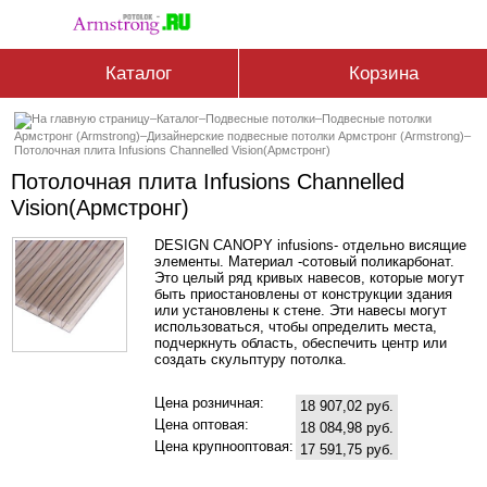
Каталог
Корзина
–
Каталог
–
Подвесные потолки
–
Подвесные потолки
Армстронг (Armstrong)
–
Дизайнерские подвесные потолки Армстронг (Armstrong)
–
Потолочная плита Infusions Channelled Vision(Армстронг)
Потолочная плита Infusions Channelled
Vision(Армстронг)
DESIGN CANOPY infusions- отдельно висящие
элементы. Материал -сотовый поликарбонат.
Это целый ряд кривых навесов, которые могут
быть приостановлены от конструкции здания
или установлены к стене. Эти навесы могут
использоваться, чтобы определить места,
подчеркнуть область, обеспечить центр или
создать скульптуру потолка.
Цена розничная:
18 907,02 руб.
Цена оптовая:
18 084,98 руб.
Цена крупнооптовая:
17 591,75 руб.