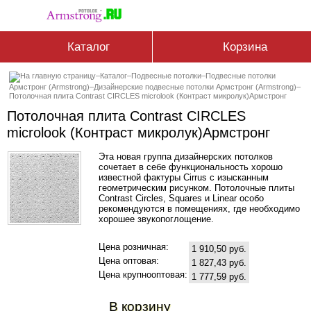
Каталог
Корзина
–
Каталог
–
Подвесные потолки
–
Подвесные потолки
Армстронг (Armstrong)
–
Дизайнерские подвесные потолки Армстронг (Armstrong)
–
Потолочная плита Contrast CIRCLES microlook (Контраст микролук)Армстронг
Потолочная плита Contrast CIRCLES
microlook (Контраст микролук)Армстронг
Эта новая группа дизайнерских потолков
сочетает в себе функциональность хорошо
известной фактуры Cirrus с изысканным
геометрическим рисунком. Потолочные плиты
Contrast Circles, Squares и Linear особо
рекомендуются в помещениях, где необходимо
хорошее звукопоглощение.
Цена розничная:
1 910,50 руб.
Цена оптовая:
1 827,43 руб.
Цена крупнооптовая:
1 777,59 руб.
В корзину