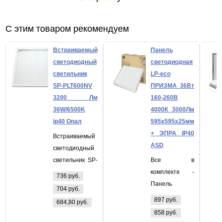
С этим товаром рекомендуем
Встраиваемый
Панель
светодиодный
светодиодная
светильник
LP-eco
SP-PLT600NV
ПРИЗМА 36Вт
3200 Лм
160-260В
36W/6500K
4000К 3000Лм
ip40 Опал
595х595х25мм
+ ЭПРА IP40
Встраиваемый
ASD
светодиодный
светильник SP-
Все в
PLT600NV 3200
комплекте -
736 руб.
Лм 36W/6500K
Панель
704 руб.
ip40 Опал
светодиодная
897 руб.
684,80 руб.
LP-eco
858 руб.
ПРИЗМА 36Вт