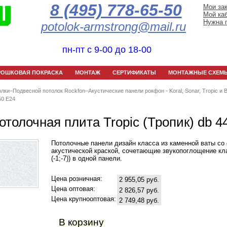
8 (495) 778-65-50
Мои за
Мой ка
Нужна 
potolok-armstrong@mail.ru
пн-пт с 9-00 до 18-00
РОШКОВАЯ ПОКРАСКА
МОНТАЖ
СЕРТИФИКАТЫ
МОНТАЖНЫЕ СХЕМ
олки
–
Подвесной потолок Rockfon
–
Акустические панели рокфон - Koral, Sonar, Tropic и 
50 E24
отолочная плита Tropic (Тропик) db 4
Потолочные панели дизайн класса из каменной ваты с
акустической краской, сочетающие звукопоглощение кла
(-1;-7)) в одной панели.
Цена розничная:
2 955,05 руб.
Цена оптовая:
2 826,57 руб.
Цена крупнооптовая:
2 749,48 руб.
В корзину