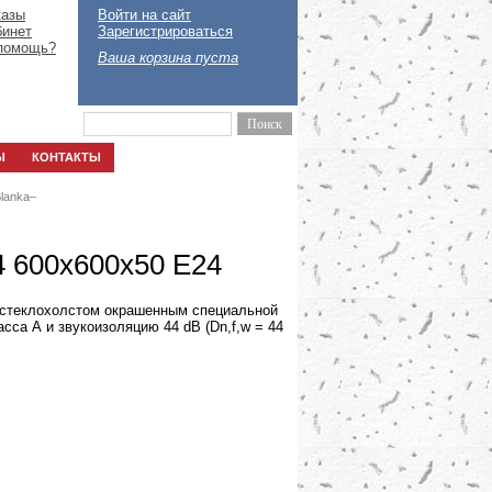
казы
Войти на сайт
бинет
Зарегистрироваться
помощь?
Ваша корзина пуста
Ы
КОНТАКТЫ
Blanka
–
4 600x600x50 E24
о стеклохолстом окрашенным специальной
сса А и звукоизоляцию 44 dB (Dn,f,w = 44