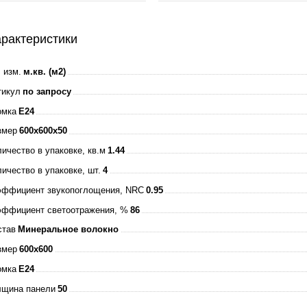
рактеристики
 изм.
м.кв. (м2)
тикул
по запросу
омка
E24
змер
600x600x50
ичество в упаковке, кв.м
1.44
ичество в упаковке, шт.
4
эффициент звукопоглощения, NRC
0.95
эффициент светоотражения, %
86
став
Минеральное волокно
змер
600x600
омка
E24
лщина панели
50