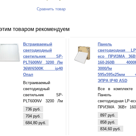
Сравнить товар
этим товаром рекомендуем
Встраиваемый
Панель
светодиодный
светодиодная LP
светильник SP-
eco ПРИЗМА 36В
PLT600NV 3200 Лм
160-260В 4000
36W/6500K ip40
3000Лм
Опал
595х595х25мм 
ЭПРА IP40 ASD
Встраиваемый
светодиодный
Все в комплекте 
светильник SP-
Панель
PLT600NV 3200 Лм
светодиодная LP-ec
36W/6500K ip40 Опал
ПРИЗМА 36Вт 160
736 руб.
260В 4000К 3000Л
897 руб.
704 руб.
595х595х25мм 
858 руб.
684,80 руб.
ЭПРА БЕЛАЯ IP4
834,60 руб.
ASD