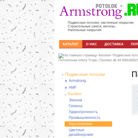
Подвесные потолки, настенные покрытия,
Строительные смеси, метизы,
Напольные покрытия
КАТАЛОГ
О НАС
ДОСТАВКА
ПО
–
Каталог
–
Подвесные пот
Потолочная плита Tropic (Тропик) db 44 600x600x
П
-
Подвесные потолки
+
Armstrong
+
AMF
-
Rockfon
Эконом
Гигиена
Ударопрочность
Промышленность
Акустические
Цветные
дизайнерские