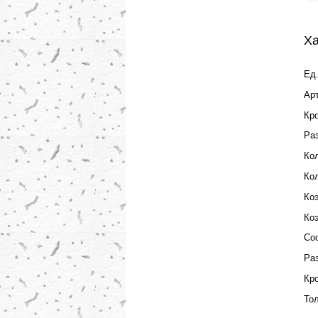
Ха
Ед.
Ар
Кр
Ра
Кол
Кол
Ко
Ко
Со
Ра
Кр
То