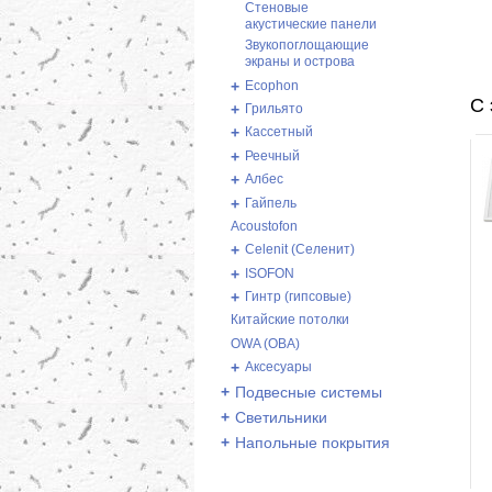
Стеновые
акустические панели
Звукопоглощающие
экраны и острова
+
Ecophon
С 
+
Грильято
+
Кассетный
+
Реечный
+
Албес
+
Гайпель
Acoustofon
+
Celenit (Селенит)
+
ISOFON
+
Гинтр (гипсовые)
Китайские потолки
OWA (ОВА)
+
Аксесуары
+
Подвесные системы
+
Светильники
+
Напольные покрытия