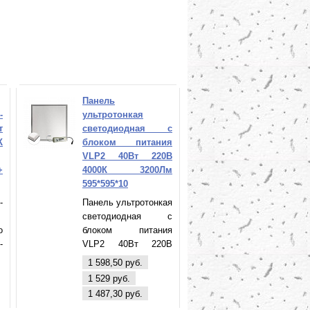
Панель
-
ультротонкая
т
светодиодная с
К
блоком питания
VLP2 40Вт 220В
+
4000К 3200Лм
595*595*10
-
Панель ультротонкая
светодиодная с
o
блоком питания
-
VLP2 40Вт 220В
м
4000К 3200Лм
1 598,50 руб.
+
(595*595*10) (VLP2-
1 529 руб.
0
40-4000) VKL electric
1 487,30 руб.