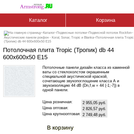
Каталог
Корзина
–
Каталог
–
Подвесные потолки
–
Подвесной потолок Rockfon
–
Акустические панели рокфон - Koral, Sonar, Tropic и Blanka
–
Потолочная плита Tropic
(Тропик) db 44 600x600x50 E15
Потолочная плита Tropic (Тропик) db 44
600x600x50 E15
Потолочные панели дизайн класса из каменной
ваты со стеклохолстом окрашенным
специальной акустической краской,
сочетающие звукопоглощение класса А и
звукоизоляцию 44 dB (Dn,f,w = 44 (-1;-7)) в
одной панели.
Цена розничная:
2 955,05 руб.
Цена оптовая:
2 826,57 руб.
Цена крупнооптовая:
2 749,48 руб.
В корзину