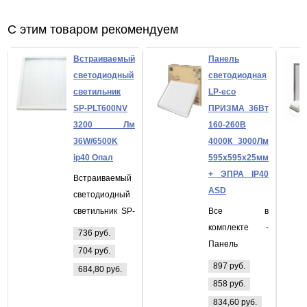
С этим товаром рекомендуем
Встраиваемый
Панель
светодиодный
светодиодная
светильник
LP-eco
SP-PLT600NV
ПРИЗМА 36Вт
3200 Лм
160-260В
36W/6500K
4000К 3000Лм
ip40 Опал
595х595х25мм
+ ЭПРА IP40
Встраиваемый
ASD
светодиодный
светильник SP-
Все в
PLT600NV 3200
комплекте -
736 руб.
Лм 36W/6500K
Панель
704 руб.
ip40 Опал
светодиодная
897 руб.
684,80 руб.
LP-eco
858 руб.
ПРИЗМА 36Вт
834,60 руб.