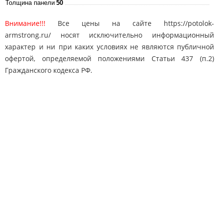
Толщина панели
50
Внимание!!!
Все цены на сайте https://potolok-
armstrong.ru/ носят исключительно информационный
характер и ни при каких условиях не являются публичной
офертой, определяемой положениями Статьи 437 (п.2)
Гражданского кодекса РФ.
Карта сайта
Поиск
Контакты
© 2010-2025 "Потолки Армстронг"
potolok-armstrong@mail.ru
Адрес: Москва, Дмитровское ш. 163