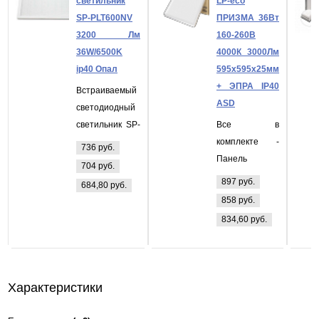
светильник
LP-eco
SP-PLT600NV
ПРИЗМА 36Вт
3200 Лм
160-260В
36W/6500K
4000К 3000Лм
ip40 Опал
595х595х25мм
+ ЭПРА IP40
Встраиваемый
ASD
светодиодный
светильник SP-
Все в
PLT600NV 3200
комплекте -
736 руб.
Лм 36W/6500K
Панель
704 руб.
ip40 Опал
светодиодная
897 руб.
684,80 руб.
LP-eco
858 руб.
ПРИЗМА 36Вт
834,60 руб.
160-260В
4000К 3000Лм
595х595х25мм
+ ЭПРА БЕЛАЯ
Характеристики
IP40 ASD