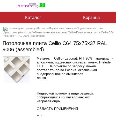
Каталог
Корзина
–
Каталог
–
Подвесные потолки
–
Подвесные потолки
Армстронг (Armstrong)
–
Металлические кассеты Cellio
–
Потолочная плита Cellio C64
75x75x37 RAL 9006 (assembled)
Потолочная плита Cellio C64 75x75x37 RAL
9006 (assembled)
Металл. Cellio (Европа), RH 95% , материал -
алюминий, подвесная система только Prelude
TL 15. На объекты по запросу можем
поставлять пр-во Россия окрашенная
анодированная алюминиевая
лента
Подвесной потолок в виде решетки,
собирающийся из металлических
направляющих.
ОБЛАСТЬ ПРИМЕНЕНИЯ