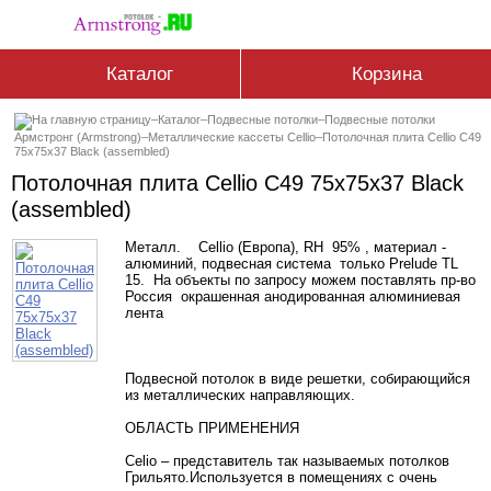
Каталог
Корзина
–
Каталог
–
Подвесные потолки
–
Подвесные потолки
Армстронг (Armstrong)
–
Металлические кассеты Cellio
–
Потолочная плита Cellio C49
75x75x37 Black (assembled)
Потолочная плита Cellio C49 75x75x37 Black
(assembled)
Металл. Cellio (Европа), RH 95% , материал -
алюминий, подвесная система только Prelude TL
15. На объекты по запросу можем поставлять пр-во
Россия окрашенная анодированная алюминиевая
лента
Подвесной потолок в виде решетки, собирающийся
из металлических направляющих.
ОБЛАСТЬ ПРИМЕНЕНИЯ
Celio – представитель так называемых потолков
Грильято.Используется в помещениях с очень