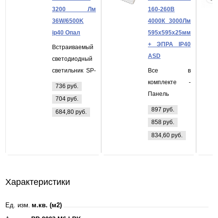
3200 Лм
160-260В
36W/6500K
4000К 3000Лм
ip40 Опал
595х595х25мм
+ ЭПРА IP40
Встраиваемый
ASD
светодиодный
светильник SP-
Все в
PLT600NV 3200
комплекте -
736 руб.
Лм 36W/6500K
Панель
704 руб.
ip40 Опал
светодиодная
897 руб.
684,80 руб.
LP-eco
858 руб.
ПРИЗМА 36Вт
834,60 руб.
160-260В
4000К 3000Лм
595х595х25мм
+ ЭПРА БЕЛАЯ
Характеристики
IP40 ASD
Ед. изм.
м.кв. (м2)