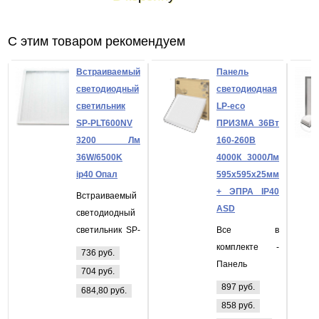
С этим товаром рекомендуем
Встраиваемый
Панель
светодиодный
светодиодная
светильник
LP-eco
SP-PLT600NV
ПРИЗМА 36Вт
3200 Лм
160-260В
36W/6500K
4000К 3000Лм
ip40 Опал
595х595х25мм
+ ЭПРА IP40
Встраиваемый
ASD
светодиодный
светильник SP-
Все в
PLT600NV 3200
комплекте -
736 руб.
Лм 36W/6500K
Панель
704 руб.
ip40 Опал
светодиодная
897 руб.
684,80 руб.
LP-eco
858 руб.
ПРИЗМА 36Вт