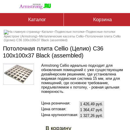
Каталог
Корзина
–
Каталог
–
Подвесные потолки
–
Подвесные потолки
Армстронг (Armstrong)
–
Металлические кассеты Cellio
–
Потолочная плита Cellio
(Целио) C36 100x100x37 Black (assembled)
Потолочная плита Cellio (Целио) C36
100x100x37 Black (assembled)
Armstrong Cellio идеально подходит для
обновления помещений с уже существующим
дизайнерским решением, где установлена
видимая подвесная система 15 мм, или для
помещений, где основное требование,
предъявляемое к потолку, - ровная цельная
поверхность.
Цена розничная:
1 426,49 руб.
Цена оптовая:
1 364,47 руб.
Цена крупнооптовая:
1 327,26 руб.
В корзину