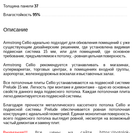
Толщина панели
37
Влагостойкость
95%
Описание
Armstrong Cellio идеально подходит для обновления помещений с уже
существующим дизайнерским решением, где установлена видимая
подвесная система 15 мм, или для помещений, где основное
требование, предъявляемое к потолку, - ровная цельная поверхность.
Armstrong Cellio рекомендуется устанавливать в магазинах,
супермаркетах, торговых центрах, в помещениях входной группы,
аэропортах, железнодорожных вокзалах и выставочных залах.
Все потолочные плиты Cellio устанавливаются на подвесной системе
Prelude 15 мм. Легкость при монтаже и демонтаже - одно из основных
свойств данного вида подвесного потолка. Каждая потолочная плита
легко демонтируется из подвесной системы.
Благодаря прочности металлического кассетного потолка Cellio и
подвесной системы Prelude обеспечивается ровная потолочная
конструкция с идеальной геометрией. Единая монолитная поверхность
всего подвесного потолка выглядит ровной, несмотря на возможный
частый демонтаж и замену плит.
Внимание!!!
Все цены на сайте https://potolok-