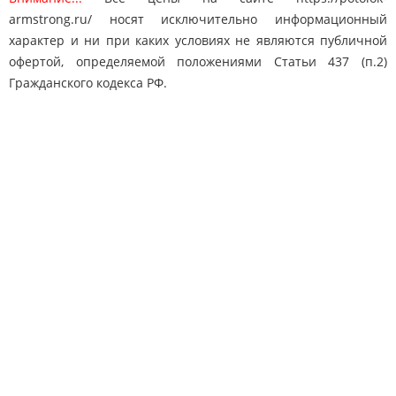
armstrong.ru/ носят исключительно информационный
характер и ни при каких условиях не являются публичной
офертой, определяемой положениями Статьи 437 (п.2)
Гражданского кодекса РФ.
Карта сайта
Поиск
Контакты
© 2010-2025 "Потолки Армстронг"
potolok-armstrong@mail.ru
Адрес: Москва, Дмитровское ш. 163
8 (495) 778-65-50
Телефон:
Быстро с 1С-Битрикс