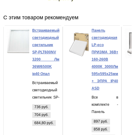
С этим товаром рекомендуем
Встраиваемый
Панель
светодиодный
светодиодная
светильник
LP-eco
SP-PLT600NV
ПРИЗМА 36Вт
3200 Лм
160-260В
36W/6500K
4000К 3000Лм
ip40 Опал
595х595х25мм
+ ЭПРА IP40
Встраиваемый
ASD
светодиодный
светильник SP-
Все в
PLT600NV 3200
комплекте -
736 руб.
Лм 36W/6500K
Панель
704 руб.
ip40 Опал
светодиодная
897 руб.
684,80 руб.
LP-eco
858 руб.
ПРИЗМА 36Вт