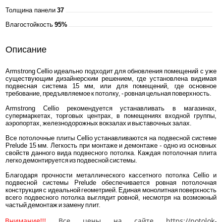
Толщина панели
37
Влагостойкость
95%
Описание
Armstrong Cellio идеально подходит для обновления помещений с уже
существующим дизайнерским решением, где установлена видимая
подвесная система 15 мм, или для помещений, где основное
требование, предъявляемое к потолку, - ровная цельная поверхность.
Armstrong Cellio рекомендуется устанавливать в магазинах,
супермаркетах, торговых центрах, в помещениях входной группы,
аэропортах, железнодорожных вокзалах и выставочных залах.
Все потолочные плиты Cellio устанавливаются на подвесной системе
Prelude 15 мм. Легкость при монтаже и демонтаже - одно из основных
свойств данного вида подвесного потолка. Каждая потолочная плита
легко демонтируется из подвесной системы.
Благодаря прочности металлического кассетного потолка Cellio и
подвесной системы Prelude обеспечивается ровная потолочная
конструкция с идеальной геометрией. Единая монолитная поверхность
всего подвесного потолка выглядит ровной, несмотря на возможный
частый демонтаж и замену плит.
Внимание!!!
Все цены на сайте https://potolok-