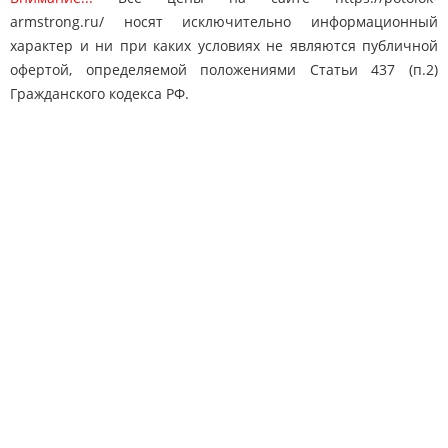
armstrong.ru/ носят исключительно информационный
характер и ни при каких условиях не являются публичной
офертой, определяемой положениями Статьи 437 (п.2)
Гражданского кодекса РФ.
Карта сайта
Поиск
Контакты
© 2010-2025 "Потолки Армстронг"
potolok-armstrong@mail.ru
Адрес: Москва, Дмитровское ш. 163
8 (495) 778-65-50
Телефон: