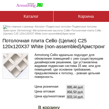
Каталог
Корзина
–
Каталог
–
Подвесные потолки
–
Подвесные потолки
Армстронг (Armstrong)
–
Металлические кассеты Cellio
–
Потолочная плита Cellio
(Целио) C25 120x120X37 White (non-assembled)Армстронг
Потолочная плита Cellio (Целио) C25
120x120X37 White (non-assembled)Армстронг
Armstrong Cellio идеально подходит для
обновления помещений с уже существующим
дизайнерским решением, где установлена
видимая подвесная система 15 мм, или для
помещений, где основное требование,
предъявляемое к потолку, - ровная цельная
поверхность.
Цена розничная:
895,44 руб.
Цена оптовая:
856,50 руб.
Цена крупнооптовая:
833,14 руб.
В корзину