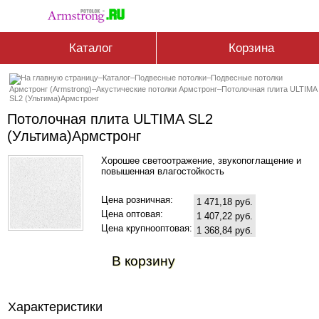
Каталог
Корзина
–
Каталог
–
Подвесные потолки
–
Подвесные потолки
Армстронг (Armstrong)
–
Акустические потолки Армстронг
–
Потолочная плита ULTIMA
SL2 (Ультима)Армстронг
Потолочная плита ULTIMA SL2
(Ультима)Армстронг
Хорошее светоотражение, звукопоглащение и
повышенная влагостойкость
Цена розничная:
1 471,18 руб.
Цена оптовая:
1 407,22 руб.
Цена крупнооптовая:
1 368,84 руб.
В корзину
Характеристики