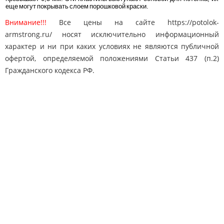
еще могут покрывать слоем порошковой краски.
Внимание!!!
Все цены на сайте https://potolok-
armstrong.ru/ носят исключительно информационный
характер и ни при каких условиях не являются публичной
офертой, определяемой положениями Статьи 437 (п.2)
Гражданского кодекса РФ.
Карта сайта
Поиск
Контакты
© 2010-2025 "Потолки Армстронг"
potolok-armstrong@mail.ru
Адрес: Москва, Дмитровское ш. 163