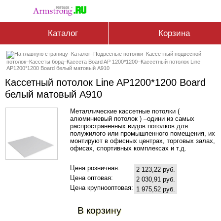
Каталог
Корзина
–
Каталог
–
Подвесные потолки
–
Кассетный подвесной
потолок
–
Кассеты борд
–
Кассетa Board AP 1200*1200
–
Кассетный потолок Line
AP1200*1200 Board белый матовый А910
Кассетный потолок Line AP1200*1200 Board
белый матовый А910
Металлические кассетные потолки (
алюминиевый потолок ) –одини из самых
распространенных видов потолков для
полужилого или промышленного помещения, их
монтируют в офисных центрах, торговых залах,
офисах, спортивных комплексах и т.д.
Цена розничная:
2 123,22 руб.
Цена оптовая:
2 030,91 руб.
Цена крупнооптовая:
1 975,52 руб.
В корзину