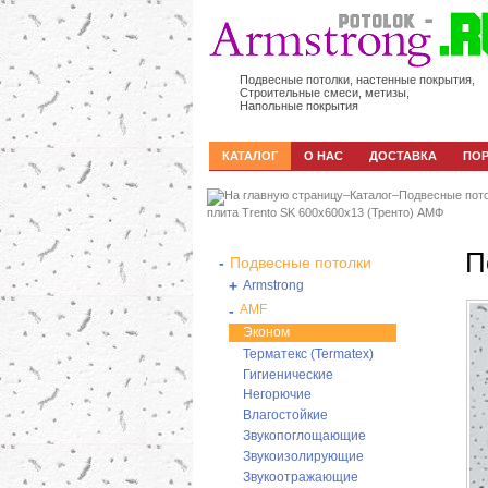
Подвесные потолки, настенные покрытия,
Строительные смеси, метизы,
Напольные покрытия
КАТАЛОГ
О НАС
ДОСТАВКА
ПО
–
Каталог
–
Подвесные пот
плита Trento SK 600x600x13 (Тренто) АМФ
П
-
Подвесные потолки
+
Armstrong
-
AMF
Эконом
Терматекс (Termatex)
Гигиенические
Негорючие
Влагостойкие
Звукопоглощающие
Звукоизолирующие
Звукоотражающие