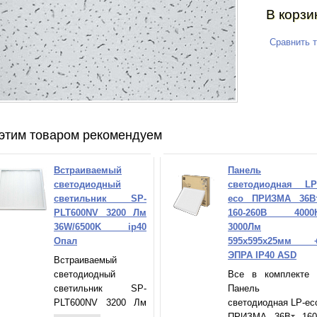
В корзи
Сравнить 
этим товаром рекомендуем
Встраиваемый
Панель
светодиодный
светодиодная LP
светильник SP-
eco ПРИЗМА 36В
PLT600NV 3200 Лм
160-260В 4000
36W/6500K ip40
3000Лм
Опал
595х595х25мм 
ЭПРА IP40 ASD
Встраиваемый
светодиодный
Все в комплекте 
светильник SP-
Панель
PLT600NV 3200 Лм
светодиодная LP-ec
36W/6500K ip40 Опал
ПРИЗМА 36Вт 160