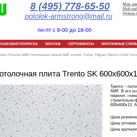
8 (495) 778-65-50
Мои за
Мой ка
Нужна 
potolok-armstrong@mail.ru
пн-пт с 9-00 до 18-00
РОШКОВАЯ ПОКРАСКА
МОНТАЖ
СЕРТИФИКАТЫ
МОНТАЖНЫЕ СХЕМ
олки
–
Потолок АМФ
–
Потолочные панели AMF ecomin: Trento, Filigran, Planet и Orbit
–
Пото
отолочная плита Trento SK 600x600x
Тренто – пото
AMF. В его о
перелит, глин
строительно-ф
600x600x13. 
Цена розничн
Цена оптовая:
Цена крупноо