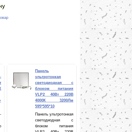
ну
товар
Панель
-
ультротонкая
т
светодиодная с
К
блоком питания
VLP2 40Вт 220В
+
4000К 3200Лм
595*595*10
-
Панель ультротонкая
светодиодная с
o
блоком питания
-
VLP2 40Вт 220В