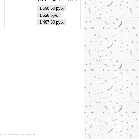
м
4000К 3200Лм
1 598,50 руб.
+
(595*595*10) (VLP2-
1 529 руб.
0
40-4000) VKL electric
1 487,30 руб.