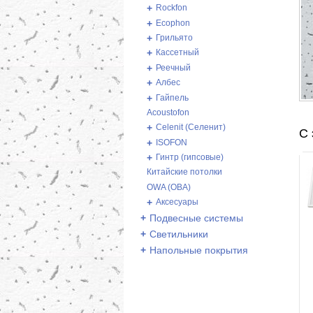
+
Rockfon
+
Ecophon
+
Грильято
+
Кассетный
+
Реечный
+
Албес
+
Гайпель
Acoustofon
+
Celenit (Селенит)
С 
+
ISOFON
+
Гинтр (гипсовые)
Китайские потолки
OWA (ОВА)
+
Аксесуары
+
Подвесные системы
+
Светильники
+
Напольные покрытия