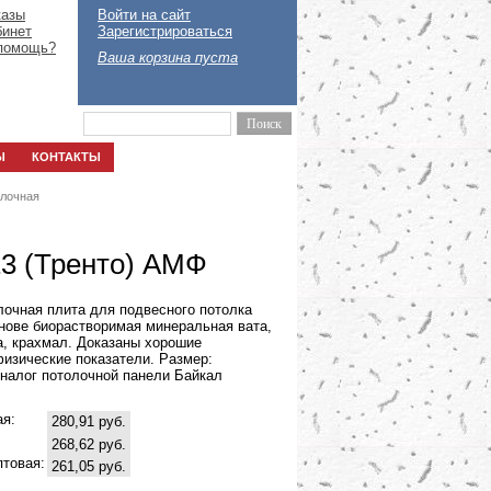
казы
Войти на сайт
бинет
Зарегистрироваться
помощь?
Ваша корзина пуста
Ы
КОНТАКТЫ
лочная
13 (Тренто) АМФ
лочная плита для подвесного потолка
снове биорастворимая минеральная вата,
а, крахмал. Доказаны хорошие
изические показатели. Размер:
Аналог потолочной панели Байкал
ая:
280,91 руб.
268,62 руб.
птовая:
261,05 руб.