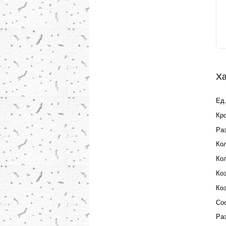
Ха
Ед.
Кр
Ра
Кол
Кол
Ко
Ко
Со
Ра