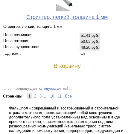
Стрингер, легкий, толщина 1 мм
Стрингер, легкий, толщина 1 мм
Цена розничная:
51,41 руб.
Цена оптовая:
50,03 руб.
Цена крупнооптовая:
48,20 руб.
Ед. изм.:
шт
В корзину
предыдущая
следующая
←
→
ctrl
ctrl
Страницы:
1
2
3
...
10
11
Все
Фальшпол - современный и востребованный в строительной
отрасли материал, представляющий собой конструкцию
дополнительного пола установленным над основным в виде
прочного настила, с возможностью размещения под ним
разнообразных коммуникаций (кабельных трасс, систем
охлаждения и пожаротушения, водопроводов, воздуховодов и