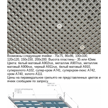
Возможны следующие ячейки - 75х75, 86х86, 100х100,
120х120, 150х150, 200х200. Высота пластины - 35 или 42мм.
Цвета: белый матовый А902rus, металлик А907rus, металлик
матовый А906rus, черный А911rus, белый матовый А910,
суперзолото А102, супер-хром А741, суперхром-люкс А742,
хром А740, золото А111.
Цены на пирамидальное грильято не представленных цветов и
ячеек сообщаем по запросу.