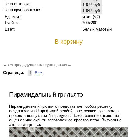
Цена оптовая:
1 077 руб.
Цена крупнооптовая:
1 047 руб.
Ед. изм.:
м.кв. (м2)
Ячейка:
200x200
Цвет:
Белый матовый
В корзину
предыдущая
следующая
←
→
ctrl
ctrl
Страницы:
1
Все
Пирамидальный грильято
Пирамидальный грильято представляет собой решетку
созданную из U-профилей особой конструкции, где кромка
профиля выгнута на 45 градусов. Такое решение позволяет
еще больше скрыть запотолочное пространство. Визуально
это выглядит так: