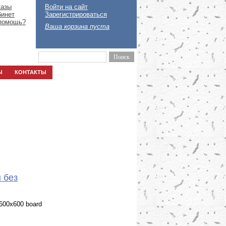
казы
Войти на сайт
бинет
Зарегистрироваться
помощь?
Ваша корзина пуста
Ы
КОНТАКТЫ
 без
600х600 board