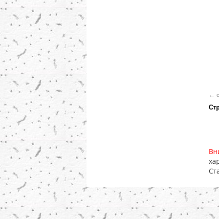
←
c
Ст
Вн
ха
Ст