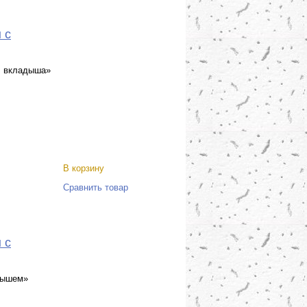
 с
м вкладыша»
В корзину
Сравнить товар
 с
адышем»