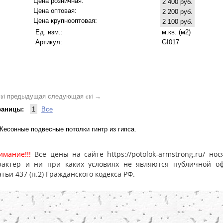
Цена розничная:
2 400 руб.
Цена оптовая:
2 200 руб.
Цена крупнооптовая:
2 100 руб.
Ед. изм.:
м.кв. (м2)
Артикул:
GI017
предыдущая
следующая
→
trl
ctrl
раницы:
1
Все
Кесонные подвесные потолки гинтр из гипса.
имание!!!
Все цены на сайте https://potolok-armstrong.ru/ 
рактер и ни при каких условиях не являются публичной о
атьи 437 (п.2) Гражданского кодекса РФ.