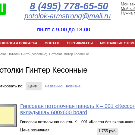
8 (495) 778-65-50
Мои за
Мой ка
Нужна 
potolok-armstrong@mail.ru
пн-пт с 9-00 до 18-00
РОШКОВАЯ ПОКРАСКА
МОНТАЖ
СЕРТИФИКАТЫ
МОНТАЖНЫЕ СХЕМ
олки
–
Потолки Гинтр (гипсовые)
–
Потолки Гинтер Кесонные
отолки Гинтер Кесонные
тировать по:
цене
названию
новизне
Гипсовая потолочная панель К – 001 «Кессон
вкладыша» 600х600 board
Гипсовая потолочная панель К – 001 «Кессон без вкладыша» 
Цена розничная:
1 755 руб.