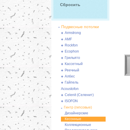
-
Подвесные потолки
+
Armstrong
+
AMF
+
Rockfon
+
Ecophon
+
Грильято
+
Кассетный
+
Реечный
+
Албес
+
Гайпель
Acoustofon
+
Celenit (Селенит)
+
ISOFON
-
Гинтр (гипсовые)
Дизайнерские
Кесонные
Коллекционные