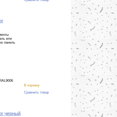
or
менты
аль или
ую панель
RAL9006
В корзину
Сравнить товар
or черный