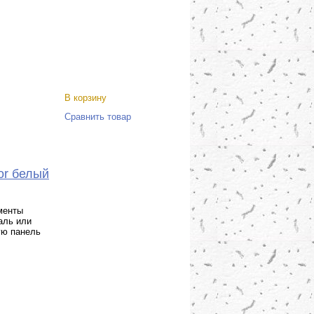
В корзину
Сравнить товар
or белый
менты
аль или
ую панель