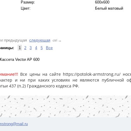
Размер:
600x600
Цвет:
Белый матовый
предыдущая
следующая
→
trl
ctrl
раницы:
1
2
3
4
5
Все
Кассетa Vector AP 600
имание!!!
Все цены на сайте https://potolok-armstrong.ru/ 
рактер и ни при каких условиях не являются публичной о
атьи 437 (п.2) Гражданского кодекса РФ.
rmstrong@mail.ru