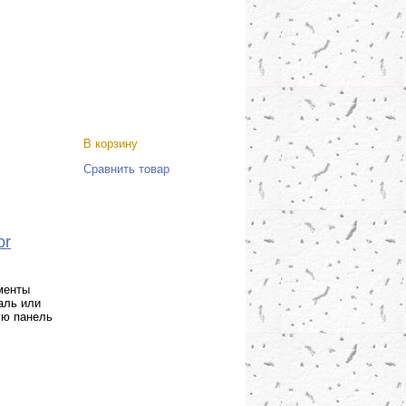
В корзину
Сравнить товар
or
менты
аль или
ую панель