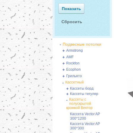
-
Подвесные потолки
+
Armstrong
+
AMF
+
Rockfon
+
Ecophon
+
Грильято
-
Кассетный
+
Кассеты борд
+
Кассеты тегуляр
-
Кассеты с
полускрытой
кромкой Вектор
Кассетa Vector AP
300*1200
Кассетa Vector AP
300*300