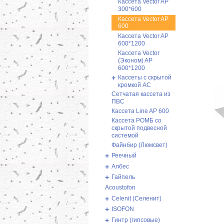
Кассетa Vector AP
300*600
Кассетa Vector AP
600
Кассетa Vector AP
600*1200
Кассета Vector
(Эконом) AP
600*1200
+
Кассеты с скрытой
кромкой AC
Сетчатая кассета из
ПВС
Кассета Line AP 600
Кассета РОМБ со
скрытой подвесной
системой
Файнбир (Люмсвет)
+
Реечный
+
Албес
+
Гайпель
Acoustofon
+
Celenit (Селенит)
+
ISOFON
+
Гинтр (гипсовые)