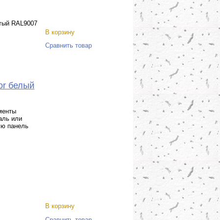
тый RAL9007
В корзину
Сравнить товар
or белый
менты
аль или
ую панель
В корзину
Сравнить товар