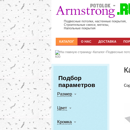
Подвесные потолки, настенные покрытия,
Строительные смеси, метизы,
Напольные покрытия
КАТАЛОГ
О НАС
ДОСТАВКА
ПО
–
Каталог
–
Подвесные пот
600
К
Подбор
параметров
Сор
Размер
Цвет
Кромка