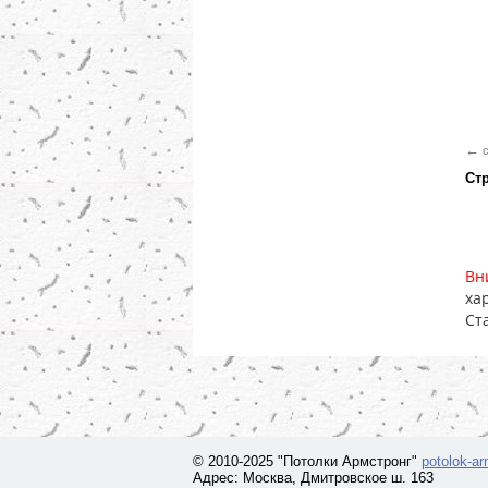
←
c
Ст
Вн
ха
Ст
© 2010-2025 "Потолки Армстронг"
potolok-a
Адрес: Москва, Дмитровское ш. 163