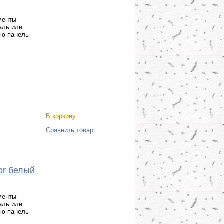
менты
аль или
ую панель
В корзину
Сравнить товар
or белый
менты
аль или
ую панель