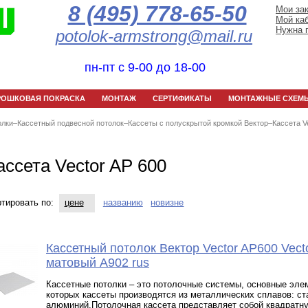
8 (495) 778-65-50
Мои за
Мой ка
Нужна 
potolok-armstrong@mail.ru
пн-пт с 9-00 до 18-00
РОШКОВАЯ ПОКРАСКА
МОНТАЖ
СЕРТИФИКАТЫ
МОНТАЖНЫЕ СХЕМ
олки
–
Кассетный подвесной потолок
–
Кассеты с полускрытой кромкой Вектор
–
Кассетa V
ассетa Vector AP 600
тировать по:
цене
названию
новизне
Кассетный потолок Вектор Veсtor AP600 Vect
матовый А902 rus
Кассетные потолки – это потолочные системы, основные эле
которых кассеты производятся из металлических сплавов: ст
алюминий.Потолочная кассета представляет собой квадратн