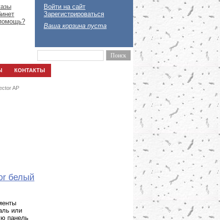
казы
Войти на сайт
бинет
Зарегистрироваться
помощь?
Ваша корзина пуста
Ы
КОНТАКТЫ
ector AP
or белый
менты
аль или
ую панель