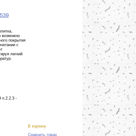
539
литка,
о возможно
ного покрытия
очетании с
ют
тируя легкий
ратур.
п.2.2.3 -
В корзину
Сравнить товар