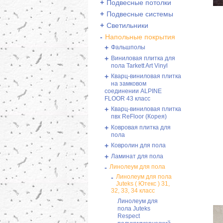
+
Подвесные потолки
+
Подвесные системы
+
Светильники
-
Напольные покрытия
+
Фальшполы
+
Виниловая плитка для
пола Tarkett Art Vinyl
+
Кварц-виниловая плитка
на замковом
соединении ALPINE
FLOOR 43 класс
+
Кварц-виниловая плитка
пвх ReFloor (Корея)
+
Ковровая плитка для
пола
+
Ковролин для пола
+
Ламинат для пола
-
Линолеум для пола
-
Линолеум для пола
Juteks ( Ютекс ) 31,
32, 33, 34 класс
Линолеум для
пола Juteks
Respeсt