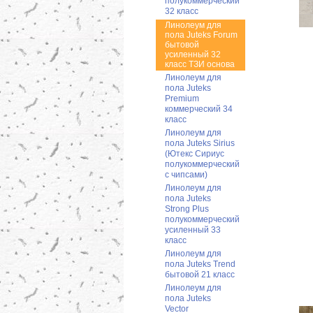
полукоммерческий
32 класс
Линолеум для
пола Juteks Forum
бытовой
усиленный 32
класс ТЗИ основа
Линолеум для
пола Juteks
Premium
коммерческий 34
класс
Линолеум для
пола Juteks Sirius
(Ютекс Сириус
полукоммерческий
с чипсами)
Линолеум для
пола Juteks
Strong Plus
полукоммерческий
усиленный 33
класс
Линолеум для
пола Juteks Trend
бытовой 21 класс
Линолеум для
пола Juteks
Vector