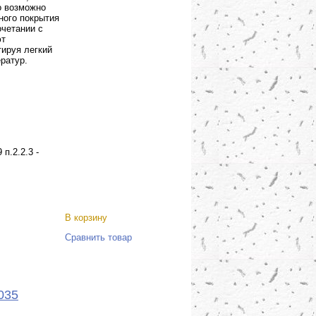
о возможно
ного покрытия
очетании с
ют
тируя легкий
ратур.
п.2.2.3 -
В корзину
Сравнить товар
035