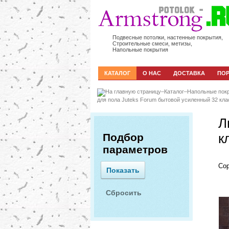
Подвесные потолки, настенные покрытия,
Строительные смеси, метизы,
Напольные покрытия
КАТАЛОГ
О НАС
ДОСТАВКА
ПО
–
Каталог
–
Напольные пок
для пола Juteks Forum бытовой усиленный 32 кл
Л
Подбор
к
параметров
Сор