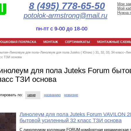
8 (495) 778-65-50
Мои за
Мой ка
Нужна 
potolok-armstrong@mail.ru
пн-пт с 9-00 до 18-00
РОШКОВАЯ ПОКРАСКА
МОНТАЖ
СЕРТИФИКАТЫ
МОНТАЖНЫЕ СХЕМ
рытия
–
Линолеум для пола
–
Линолеум для пола Juteks ( Ютекс ) 31, 32, 33, 34 класс
–
Ли
асс ТЗИ основа
инолеум для пола Juteks Forum быто
ласс ТЗИ основа
тировать по:
цене
названию
новизне
Линолеум для пола Juteks Forum VAVILON 2
бытовой усиленный 32 класс ТЗИ основа
С линолеумом коллекции FORUM-комфортная керамическая п