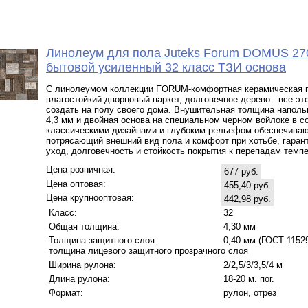
Линолеум для пола Juteks Forum DOMUS 27
бытовой усиленный 32 класс ТЗИ основа
С линолеумом коллекции FORUM-комфортная керамическая п
влагостойкий дворцовый паркет, долговечное дерево - все эт
создать на полу своего дома. Внушительная толщина наполь
4,3 мм и двойная основа на специальном черном войлоке в с
классическими дизайнами и глубоким рельефом обеспечива
потрясающий внешний вид пола и комфорт при хотьбе, гаран
уход, долговечность и стойкость покрытия к перепадам темпе
Цена розничная:
677 руб.
Цена оптовая:
455,40 руб.
Цена крупнооптовая:
442,98 руб.
Класс:
32
Общая толщина:
4,30 мм
Толщина защитного слоя:
0,40 мм (ГОСТ 11529 
толщина лицевого защитного прозрачного слоя
Ширина рулона:
2/2,5/3/3,5/4 м
Длина рулона:
18-20 м. пог.
Формат:
рулон, отрез