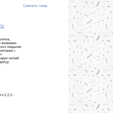
Сравнить товар
01
литка,
о возможно
ного покрытия
очетании с
ют
тируя легкий
ратур.
п.2.2.3 -