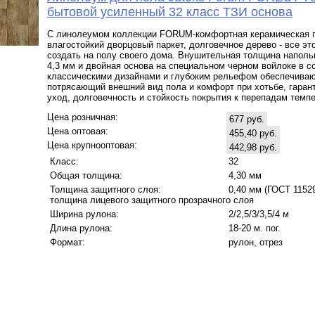
бытовой усиленный 32 класс ТЗИ основа
С линолеумом коллекции FORUM-комфортная керамическая п
влагостойкий дворцовый паркет, долговечное дерево - все эт
создать на полу своего дома. Внушительная толщина наполь
4,3 мм и двойная основа на специальном черном войлоке в с
классическими дизайнами и глубоким рельефом обеспечива
потрясающий внешний вид пола и комфорт при хотьбе, гаран
уход, долговечность и стойкость покрытия к перепадам темпе
Цена розничная:
677 руб.
Цена оптовая:
455,40 руб.
Цена крупнооптовая:
442,98 руб.
Класс:
32
Общая толщина:
4,30 мм
Толщина защитного слоя:
0,40 мм (ГОСТ 11529 
толщина лицевого защитного прозрачного слоя
Ширина рулона:
2/2,5/3/3,5/4 м
Длина рулона:
18-20 м. пог.
Формат:
рулон, отрез