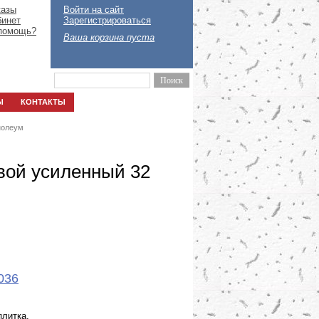
казы
Войти на сайт
бинет
Зарегистрироваться
помощь?
Ваша корзина пуста
Ы
КОНТАКТЫ
нолеум
вой усиленный 32
036
литка,