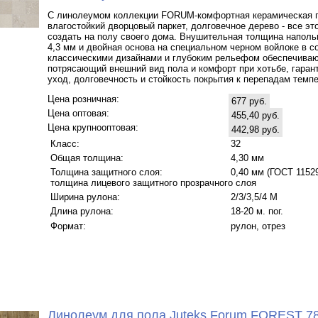
С линолеумом коллекции FORUM-комфортная керамическая п
влагостойкий дворцовый паркет, долговечное дерево - все эт
создать на полу своего дома. Внушительная толщина наполь
4,3 мм и двойная основа на специальном черном войлоке в с
классическими дизайнами и глубоким рельефом обеспечива
потрясающий внешний вид пола и комфорт при хотьбе, гаран
уход, долговечность и стойкость покрытия к перепадам темпе
Цена розничная:
677 руб.
Цена оптовая:
455,40 руб.
Цена крупнооптовая:
442,98 руб.
Класс:
32
Общая толщина:
4,30 мм
Толщина защитного слоя:
0,40 мм (ГОСТ 11529 
толщина лицевого защитного прозрачного слоя
Ширина рулона:
2/3/3,5/4 M
Длина рулона:
18-20 м. пог.
Формат:
рулон, отрез
Линолеум для пола Juteks Forum FOREST 7