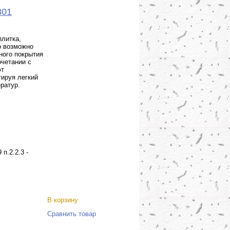
801
литка,
о возможно
ного покрытия
очетании с
ют
тируя легкий
ратур.
п.2.2.3 -
В корзину
Сравнить товар