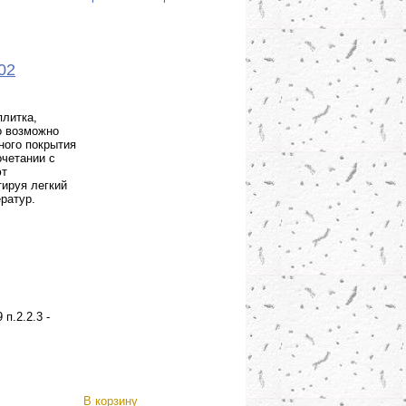
02
литка,
о возможно
ного покрытия
очетании с
ют
тируя легкий
ратур.
п.2.2.3 -
В корзину