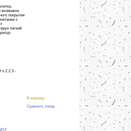
литка,
о возможно
ного покрытия
очетании с
ют
тируя легкий
ратур.
п.2.2.3 -
В корзину
Сравнить товар
802