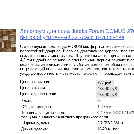
Линолеум для пола Juteks Forum DOMUS 27
бытовой усиленный 32 класс ТЗИ основа
С линолеумом коллекции FORUM-комфортная керамическая п
влагостойкий дворцовый паркет, долговечное дерево - все эт
создать на полу своего дома. Внушительная толщина наполь
4,3 мм и двойная основа на специальном черном войлоке в с
классическими дизайнами и глубоким рельефом обеспечива
потрясающий внешний вид пола и комфорт при хотьбе, гаран
уход, долговечность и стойкость покрытия к перепадам темпе
Цена розничная:
677 руб.
Цена оптовая:
455,40 руб.
Цена крупнооптовая:
455,40 руб.
Класс:
32
Общая толщина:
4,30 мм
Толщина защитного слоя:
0,40 мм (ГОСТ 11529 
толщина лицевого защитного прозрачного слоя
Ширина рулона:
2/2,5/3/3,5/4 м
Длина рулона:
18-20 м. пог.