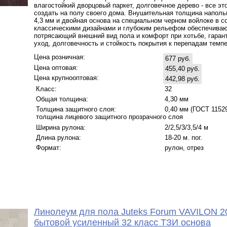
влагостойкий дворцовый паркет, долговечное дерево - все эт
создать на полу своего дома. Внушительная толщина наполь
4,3 мм и двойная основа на специальном черном войлоке в с
классическими дизайнами и глубоким рельефом обеспечива
потрясающий внешний вид пола и комфорт при хотьбе, гаран
уход, долговечность и стойкость покрытия к перепадам темпе
Цена розничная:
677 руб.
Цена оптовая:
455,40 руб.
Цена крупнооптовая:
442,98 руб.
Класс:
32
Общая толщина:
4,30 мм
Толщина защитного слоя:
0,40 мм (ГОСТ 11529 
толщина лицевого защитного прозрачного слоя
Ширина рулона:
2/2,5/3/3,5/4 м
Длина рулона:
18-20 м. пог.
Формат:
рулон, отрез
Линолеум для пола Juteks Forum VAVILON 2
бытовой усиленный 32 класс ТЗИ основа