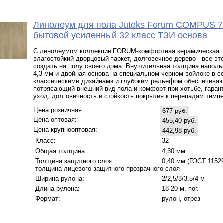
Линолеум для пола Juteks Forum COMPUS 7
бытовой усиленный 32 класс ТЗИ основа
С линолеумом коллекции FORUM-комфортная керамическая п
влагостойкий дворцовый паркет, долговечное дерево - все эт
создать на полу своего дома. Внушительная толщина наполь
4,3 мм и двойная основа на специальном черном войлоке в с
классическими дизайнами и глубоким рельефом обеспечива
потрясающий внешний вид пола и комфорт при хотьбе, гаран
уход, долговечность и стойкость покрытия к перепадам темпе
Цена розничная:
677 руб.
Цена оптовая:
455,40 руб.
Цена крупнооптовая:
442,98 руб.
Класс:
32
Общая толщина:
4,30 мм
Толщина защитного слоя:
0,40 мм (ГОСТ 11529 
толщина лицевого защитного прозрачного слоя
Ширина рулона:
2/2,5/3/3,5/4 м
Длина рулона:
18-20 м. пог.
Формат:
рулон, отрез