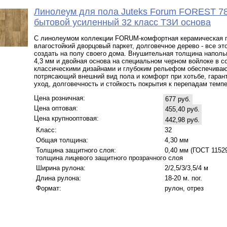
Линолеум для пола Juteks Forum FOREST 7
бытовой усиленный 32 класс ТЗИ основа
С линолеумом коллекции FORUM-комфортная керамическая п
влагостойкий дворцовый паркет, долговечное дерево - все эт
создать на полу своего дома. Внушительная толщина наполь
4,3 мм и двойная основа на специальном черном войлоке в с
классическими дизайнами и глубоким рельефом обеспечива
потрясающий внешний вид пола и комфорт при хотьбе, гаран
уход, долговечность и стойкость покрытия к перепадам темпе
Цена розничная:
677 руб.
Цена оптовая:
455,40 руб.
Цена крупнооптовая:
442,98 руб.
Класс:
32
Общая толщина:
4,30 мм
Толщина защитного слоя:
0,40 мм (ГОСТ 11529 
толщина лицевого защитного прозрачного слоя
Ширина рулона:
2/2,5/3/3,5/4 м
Длина рулона:
18-20 м. пог.
Формат:
рулон, отрез