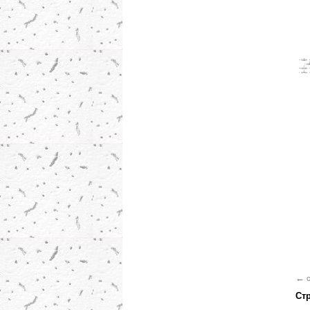
←
c
Ст