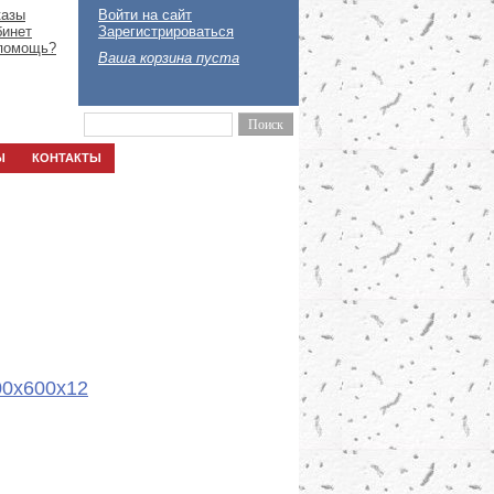
казы
Войти на сайт
бинет
Зарегистрироваться
помощь?
Ваша корзина пуста
Ы
КОНТАКТЫ
00x600x12