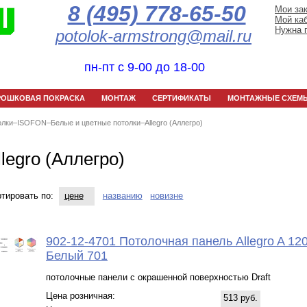
8 (495) 778-65-50
Мои за
Мой ка
Нужна 
potolok-armstrong@mail.ru
пн-пт с 9-00 до 18-00
РОШКОВАЯ ПОКРАСКА
МОНТАЖ
СЕРТИФИКАТЫ
МОНТАЖНЫЕ СХЕМ
олки
–
ISOFON
–
Белые и цветные потолки
–
Allegro (Аллегро)
llegro (Аллегро)
тировать по:
цене
названию
новизне
902-12-4701 Потолочная панель Allegro A 12
Белый 701
потолочные панели с окрашенной поверхностью Draft
Цена розничная:
513 руб.